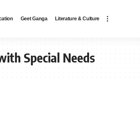
cation
Geet Ganga
Literature & Culture
with Special Needs