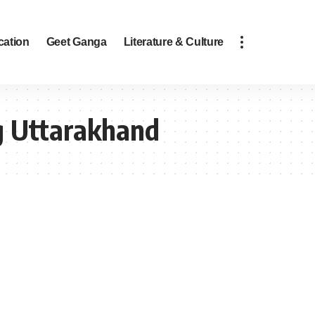
cation
Geet Ganga
Literature & Culture
 Uttarakhand